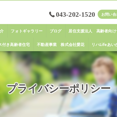
043-202-1520
お問い合
介
フォトギャラリー
ブログ
居住支援法人 高齢者向け
ス付き高齢者住宅
不動産事業 株式会社愛花
リハLifeあ
プライバシーポリシー