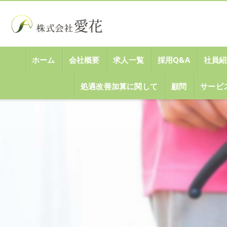
ホーム
会社概要
求人一覧
採用Q&A
社員紹
処遇改善加算に関して
顧問
サービ
代表挨拶
ビジョン
事業案内