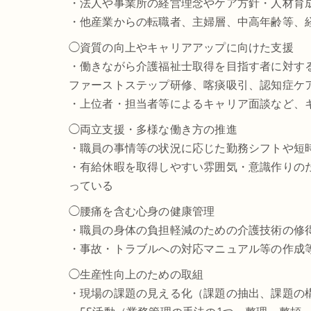
・法人や事業所の経営理念やケア方針・人材育
・他産業からの転職者、主婦層、中高年齢等、
◯資質の向上やキャリアアップに向けた支援
・働きながら介護福祉士取得を目指す者に対す
ファーストステップ研修、喀痰吸引、認知症ケ
・上位者・担当者等によるキャリア面談など、
◯両立支援・多様な働き方の推進
・職員の事情等の状況に応じた勤務シフトや短
・有給休暇を取得しやすい雰囲気・意識作りの
っている
◯腰痛を含む心身の健康管理
・職員の身体の負担軽減のための介護技術の修
・事故・トラブルへの対応マニュアル等の作成
◯生産性向上のための取組
・現場の課題の見える化（課題の抽出、課題の