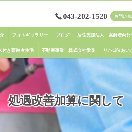
043-202-1520
お問い合
介
フォトギャラリー
ブログ
居住支援法人 高齢者向け
ス付き高齢者住宅
不動産事業 株式会社愛花
リハLifeあ
処遇改善加算に関して