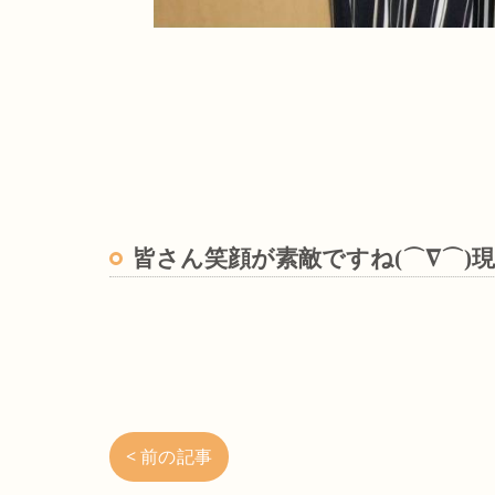
皆さん笑顔が素敵ですね(⌒∇⌒)
< 前の記事