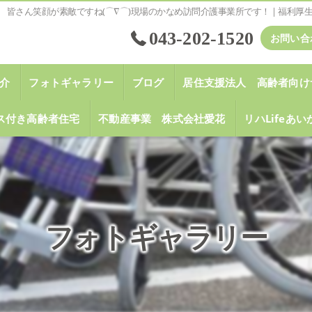
皆さん笑顔が素敵ですね(⌒∇⌒)現場のかなめ訪問介護事業所です！ | 福利
043-202-1520
お問い合
介
フォトギャラリー
ブログ
居住支援法人 高齢者向け
ス付き高齢者住宅
不動産事業 株式会社愛花
リハLifeあ
フォトギャラリー